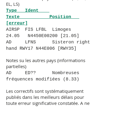
EL, LS)
Type Ident
Texte Position
[erreur]
AIRSP FIS LFBL Limoges
24.05 N4450E00200 [21.05]
AD LFNS Sisteron right
hand RWY17 N44E006 [RWY35]
Notes su les autres pays (informations
partielles)
AD ED?? Nombreuses
fréquences modifiées (8.33)
Les correctifs sont systématiquement
publiés dans les meilleurs délais pour
toute erreur significative constatée. A ne
pas confondre avec les mises à jours,
liées à des changements intervenant
posterieurement à la date d'édition qui
seront intégrées dans l'édition suivante.
N'hésitez pas à nous signaler d'autres