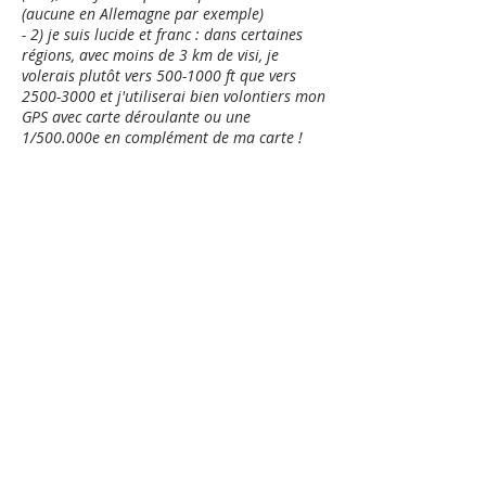
(aucune en Allemagne par exemple)
- 2) je suis lucide et franc : dans certaines
régions, avec moins de 3 km de visi, je
volerais plutôt vers 500-1000 ft que vers
2500-3000 et j'utiliserai bien volontiers mon
GPS avec carte déroulante ou une
1/500.000e en complément de ma carte !
- 3) je suis franc mais lucide : qui peut vous
affirmer que la visibilité en vol n'est pas de 5
km mais de 4 là où vous êtes ? (au-dessus de
h10 et sous 3000…).
- 4) je suis responsable et je conclue : sous
3000 ft, quand j'ai un doute sur G ou E, ou
j'applique les 5 km, ou je ne dépasse pas
h10.
Je continue de penser que mon choix est
bon, je le maintiens.
BOSSY EIRL
675 chemin de Roman
13120 Gardanne
SIRET
80866316500013
pour toute information:
cartabossy@gmail.com