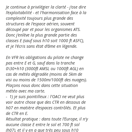
Je continue à privilégier la clarté - j'ose dire
l’exploitabilité - et l'harmonisation face à la
complexité toujours plus grande des
structures de l'espace aérien, souvent
découpé par et pour les organismes ATS.
Donc j'enlève la plus grande partie des
classes E (sauf sous h10 soit 1000 ft ASFC),
et je l'écris sans état d'âme en légende.
En VFR les obligations du pilote ne change
pas entre E et G, sauf dans la tranche
0\30+h10 (3000ft AMSL ou 1000ft AGL) en
cas de météo dégradée (moins de 5km de
visi ou moins de 1500m/1000ft des nuages).
Plaçons nous donc dans cette situation
météo avec ma carte.
- 1) je suis pointilleux : l'OACI ne veut plus
voir autre chose que des CTR en dessous de
h07 en matière d'espaces contrôlés. Et plus
de CTR en E.
Résultat pratique : dans toute l’Europe, il n'y
aucune classe E entre le sol et 700 ft sol
(h07), et il y en a que très peu sous h10