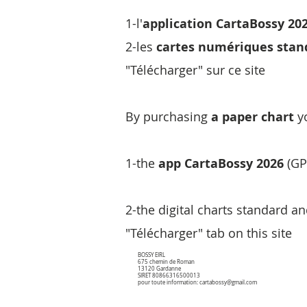
1-l'
application CartaBossy 20
2-les
cartes numériques stan
"Télécharger" sur ce site
By purchasing
a paper chart
yo
1-the
app CartaBossy 2026
(GP
2-the digital charts standard an
"Télécharger" tab on this site
BOSSY EIRL
675 chemin de Roman
13120 Gardanne
CartaBossy France Nord-Est 2026 500k
SIRET 80866316500013
CartaBossy France Nord-Est 2026 500k
pour toute information:
cartabossy@gmail.com
€22.00
Stock épuisé
Épuisé