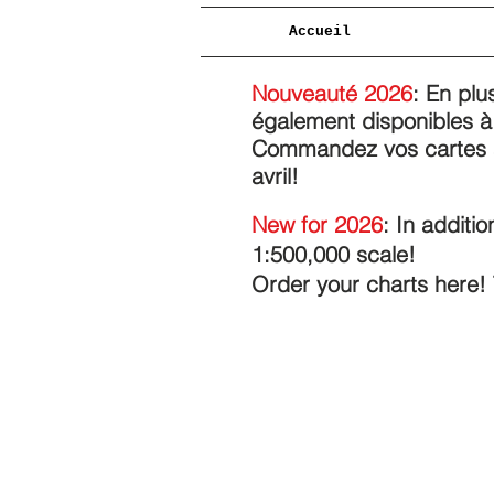
Accueil
Nouveauté 2026
: En plu
également disponibles à 
Commandez vos cartes au
avril!
New for 2026
: In additi
1:500,000 scale!
Order your charts here! 
Trier par
Filtres
Effacer tous
Filtres
Effacer tous
Afficher les articles
Afficher les articles